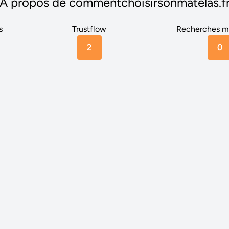
A propos de commentchoisirsonmatelas.f
s
Trustflow
Recherches m
2
0