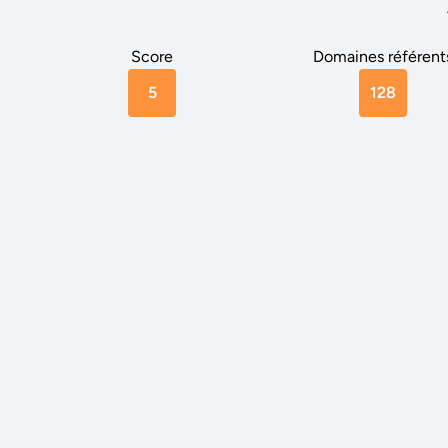
Score
Domaines référent
5
128